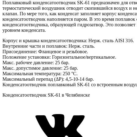
Поплавковый конденсатоотводчик SK-61 предназначен для отве
термостатический воздушник отводит скопившийся воздух и нек
клапан. По мере того, как конденсат заполняет корпус конденс
конденсатоотводчик наполняется паром. В это время поплавок 
конденсатоотводчика, образующей гидрозатвор. Это позволяет
уровнем конденсата.
Корпус и крышка конденсатоотводчика: Нерж. сталь AISI 316.
Внутренние части и поплавок: Нерж. сталь.
Присоединение: Фланцевое и резьбовое.
Положение установки: Горизонтальное/вертикальное.
Макс. рабочее давление: 25 бар.
Макс. допустимое давление: 25 бар.
Максимальная температура: 250 °C.
Максимальный перепад (ΔР): 4,5-10-14 бар.
Конденсатоотводчик поплавковый SK-61 со встроенным возду
Конденсатоотводчик SK-61 в Челябинске
VK