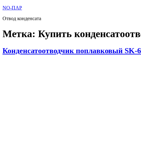
Перейти
NO-ПАР
к
Отвод конденсата
содержимому
Метка:
Купить конденсатоотв
Опубликовано
Конденсатоотводчик поплавковый SK-6