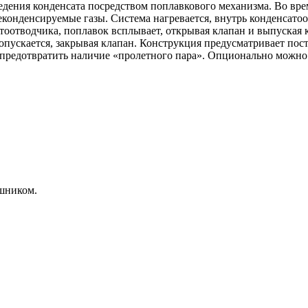
дения конденсата посредством поплавкового механизма. Во врем
онденсируемые газы. Система нагревается, внутрь конденсатоот
атоотводчика, поплавок всплывает, открывая клапан и выпуская к
опускается, закрывая клапан. Конструкция предусматривает пос
 предотвратить наличие «пролетного пара». Опционально можно 
шником.